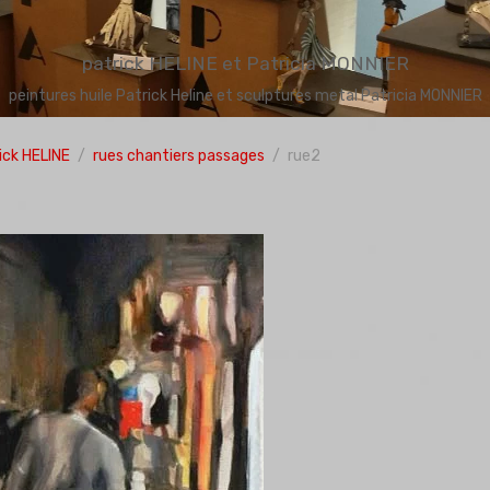
patrick HELINE et Patricia MONNIER
peintures huile Patrick Heline et sculptures metal Patricia MONNIER
ick HELINE
rues chantiers passages
rue2