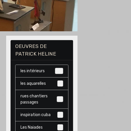
OEUVRES DE
PATRICK HELINE
les intérieurs
40
les aquarelles
9
rues chantiers
14
passages
inspiration cuba
9
Les Naiades
4