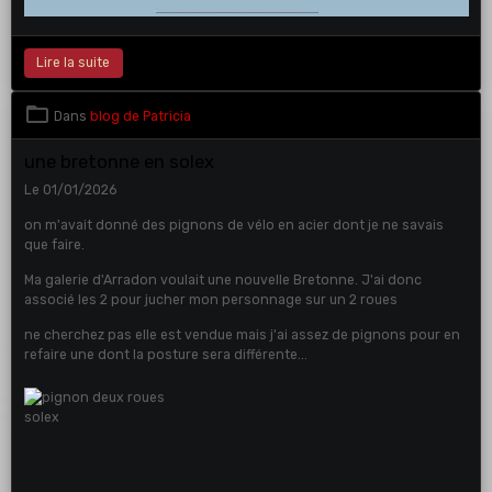
Lire la suite
Dans
blog de Patricia
une bretonne en solex
Le 01/01/2026
on m'avait donné des pignons de vélo en acier dont je ne savais
que faire.
Ma galerie d'Arradon voulait une nouvelle Bretonne. J'ai donc
associé les 2 pour jucher mon personnage sur un 2 roues
ne cherchez pas elle est vendue mais j'ai assez de pignons pour en
refaire une dont la posture sera différente...