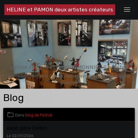
HELINE et PAMON deux artistes créateurs
patrick HELINE et Patricia MONNIER 2 artistes
exposition conjointe Patrick Heline peintre et Patricia Monnier
sculpteur
Blog
Dans
blog de Patrick
expo gare Oudon
Le 02/01/2026