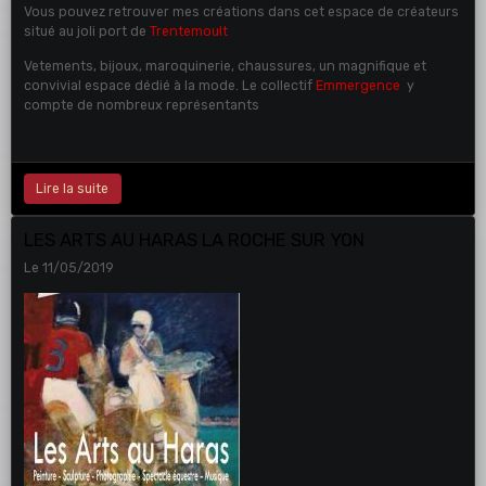
Vous pouvez retrouver mes créations dans cet espace de créateurs
situé au joli port de
Trentemoult
Vetements, bijoux, maroquinerie, chaussures, un magnifique et
convivial espace dédié à la mode. Le collectif
Emmergence
y
compte de nombreux représentants
Lire la suite
LES ARTS AU HARAS LA ROCHE SUR YON
Le 11/05/2019